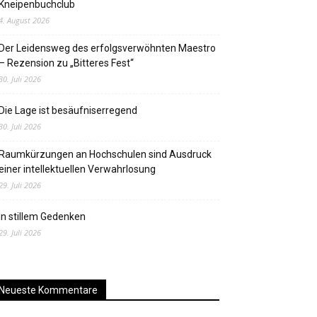
Kneipenbuchclub
4. August 2026
Der Leidensweg des erfolgsverwöhnten Maestro
– Rezension zu „Bitteres Fest“
30. Juli 2026
Die Lage ist besäufniserregend
30. Juli 2026
Raumkürzungen an Hochschulen sind Ausdruck
einer intellektuellen Verwahrlosung
29. Juli 2026
In stillem Gedenken
29. Juli 2026
Neueste Kommentare