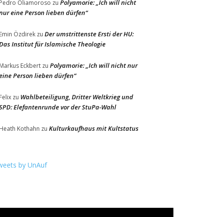
Polyamorie: „Ich will nicht
Pedro Oliamoroso
zu
nur eine Person lieben dürfen“
Der umstrittenste Ersti der HU:
Emin Özdirek
zu
Das Institut für Islamische Theologie
Polyamorie: „Ich will nicht nur
Markus Eckbert
zu
eine Person lieben dürfen“
Wahlbeteiligung, Dritter Weltkrieg und
Felix
zu
SPD: Elefantenrunde vor der StuPa-Wahl
Kulturkaufhaus mit Kultstatus
Heath Kothahn
zu
weets by UnAuf