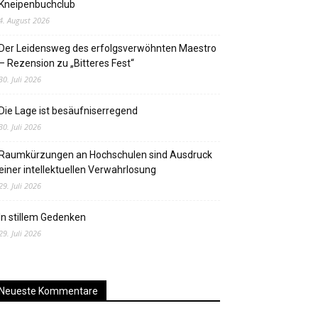
Kneipenbuchclub
4. August 2026
Der Leidensweg des erfolgsverwöhnten Maestro
– Rezension zu „Bitteres Fest“
30. Juli 2026
Die Lage ist besäufniserregend
30. Juli 2026
Raumkürzungen an Hochschulen sind Ausdruck
einer intellektuellen Verwahrlosung
29. Juli 2026
In stillem Gedenken
29. Juli 2026
Neueste Kommentare