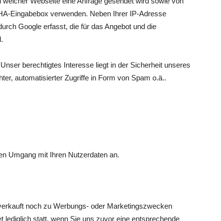
n welcher Webseite eine Anfrage gesendet wird sowie von
HA-Eingabebox verwenden. Neben Ihrer IP-Adresse
urch Google erfasst, die für das Angebot und die
.
 Unser berechtigtes Interesse liegt in der Sicherheit unseres
hter, automatisierter Zugriffe in Form von Spam o.ä..
en Umgang mit Ihren Nutzerdaten an.
verkauft noch zu Werbungs- oder Marketingszwecken
et lediglich statt, wenn Sie uns zuvor eine entsprechende