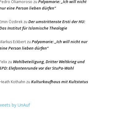
Polyamorie: „Ich will nicht
Pedro Oliamoroso
zu
nur eine Person lieben dürfen“
Der umstrittenste Ersti der HU:
Emin Özdirek
zu
Das Institut für Islamische Theologie
Polyamorie: „Ich will nicht nur
Markus Eckbert
zu
eine Person lieben dürfen“
Wahlbeteiligung, Dritter Weltkrieg und
Felix
zu
SPD: Elefantenrunde vor der StuPa-Wahl
Kulturkaufhaus mit Kultstatus
Heath Kothahn
zu
weets by UnAuf