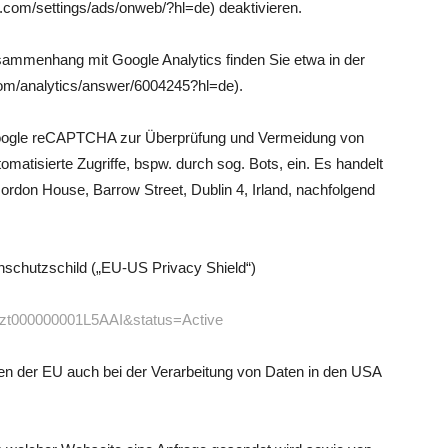
com/settings/ads/onweb/?hl=de) deaktivieren.
ammenhang mit Google Analytics finden Sie etwa in der
.com/analytics/answer/6004245?hl=de).
 Google reCAPTCHA zur Überprüfung und Vermeidung von
tomatisierte Zugriffe, bspw. durch sog. Bots, ein. Es handelt
ordon House, Barrow Street, Dublin 4, Irland, nachfolgend
nschutzschild („EU-US Privacy Shield“)
=a2zt000000001L5AAI&status=Active
en der EU auch bei der Verarbeitung von Daten in den USA