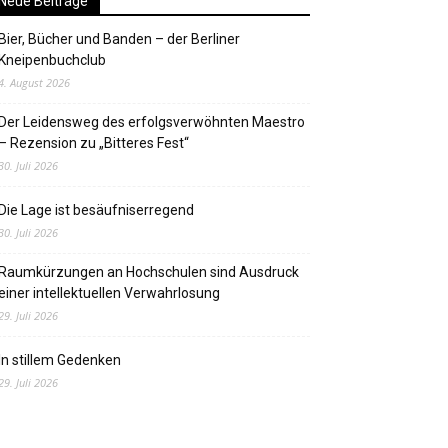
Neue Beiträge
Bier, Bücher und Banden – der Berliner
Kneipenbuchclub
4. August 2026
Der Leidensweg des erfolgsverwöhnten Maestro
– Rezension zu „Bitteres Fest“
30. Juli 2026
Die Lage ist besäufniserregend
30. Juli 2026
Raumkürzungen an Hochschulen sind Ausdruck
einer intellektuellen Verwahrlosung
29. Juli 2026
In stillem Gedenken
29. Juli 2026