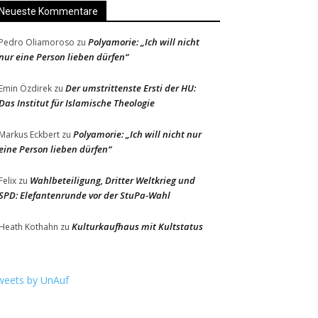
Neueste Kommentare
Polyamorie: „Ich will nicht
Pedro Oliamoroso
zu
nur eine Person lieben dürfen“
Der umstrittenste Ersti der HU:
Emin Özdirek
zu
Das Institut für Islamische Theologie
Polyamorie: „Ich will nicht nur
Markus Eckbert
zu
eine Person lieben dürfen“
Wahlbeteiligung, Dritter Weltkrieg und
Felix
zu
SPD: Elefantenrunde vor der StuPa-Wahl
Kulturkaufhaus mit Kultstatus
Heath Kothahn
zu
weets by UnAuf