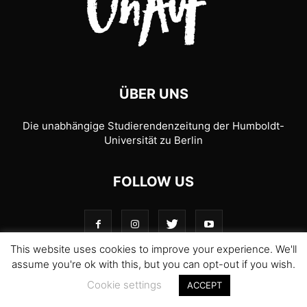
ÜBER UNS
Die unabhängige Studierendenzeitung der Humboldt-
Universität zu Berlin
FOLLOW US
This website uses cookies to improve your experience. We'll
assume you're ok with this, but you can opt-out if you wish.
© 1989-2026 UnAufgefordert
Cookie settings
ACCEPT