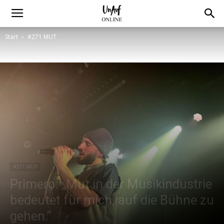
Start
#271 MUT
#271 MUT
Primero: „Mut in der Musikindustrie
bedeutet für mich, auf die Bühne zu
gehen.“