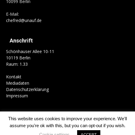
10099 Berlin
E-Mail:
chefred@unauf.de
Anschrift
Schönhauser Allee 10-11
10119 Berlin
Raum: 1.33
Kontakt
Mediadaten
Datenschutzerklärung
Impressum
This website uses cookies to improve your experience. We'll
Home
Campus
Gesellschaft
Politik
Kultur
Schwerpunkte
assume you're ok with this, but you can opt-out if you wish.
Kolumnen
Mitmachen
Cookie settings
ACCEPT