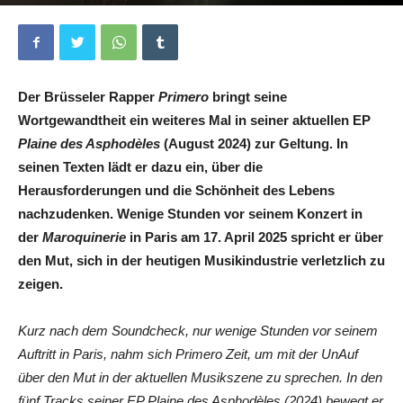
Von
Sara Walker
-
31. August 2025
0
Der Brüsseler Rapper
Primero
bringt seine
Wortgewandtheit ein weiteres Mal in seiner aktuellen EP
Plaine des Asphodèles
(August 2024) zur Geltung. In
seinen Texten lädt er dazu ein, über die
Herausforderungen und die Schönheit des Lebens
nachzudenken. Wenige Stunden vor seinem Konzert in
der
Maroquinerie
in Paris am 17. April 2025 spricht er über
den Mut, sich in der heutigen Musikindustrie verletzlich zu
zeigen.
Kurz nach dem Soundcheck, nur wenige Stunden vor seinem
Auftritt in Paris, nahm sich Primero Zeit, um mit der UnAuf
über den Mut in der aktuellen Musikszene zu sprechen. In den
fünf Tracks seiner EP Plaine des Asphodèles (2024) bewegt er