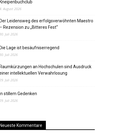
Kneipenbuchclub
4. August 2026
Der Leidensweg des erfolgsverwöhnten Maestro
– Rezension zu „Bitteres Fest“
30. Juli 2026
Die Lage ist besäufniserregend
30. Juli 2026
Raumkürzungen an Hochschulen sind Ausdruck
einer intellektuellen Verwahrlosung
29. Juli 2026
In stillem Gedenken
29. Juli 2026
Neueste Kommentare