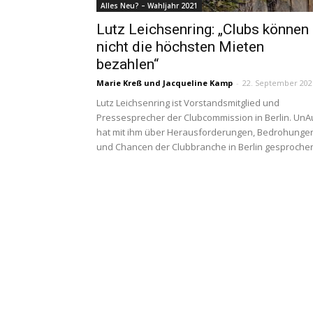
Alles Neu? – Wahljahr 2021
Lutz Leichsenring: „Clubs können
nicht die höchsten Mieten
bezahlen“
Marie Kreß
und
Jacqueline Kamp
-
22. September 202
Lutz Leichsenring ist Vorstandsmitglied und
Pressesprecher der Clubcommission in Berlin. UnA
hat mit ihm über Herausforderungen, Bedrohunge
und Chancen der Clubbranche in Berlin gesproche