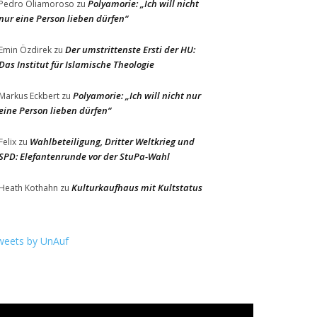
Polyamorie: „Ich will nicht
Pedro Oliamoroso
zu
nur eine Person lieben dürfen“
Der umstrittenste Ersti der HU:
Emin Özdirek
zu
Das Institut für Islamische Theologie
Polyamorie: „Ich will nicht nur
Markus Eckbert
zu
eine Person lieben dürfen“
Wahlbeteiligung, Dritter Weltkrieg und
Felix
zu
SPD: Elefantenrunde vor der StuPa-Wahl
Kulturkaufhaus mit Kultstatus
Heath Kothahn
zu
weets by UnAuf