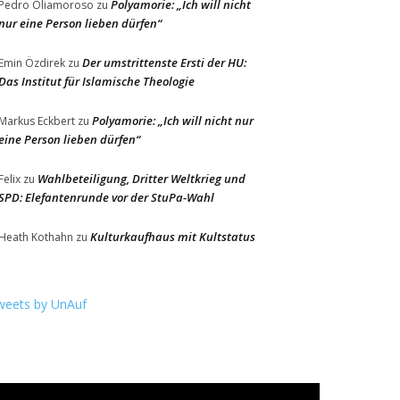
Polyamorie: „Ich will nicht
Pedro Oliamoroso
zu
nur eine Person lieben dürfen“
Der umstrittenste Ersti der HU:
Emin Özdirek
zu
Das Institut für Islamische Theologie
Polyamorie: „Ich will nicht nur
Markus Eckbert
zu
eine Person lieben dürfen“
Wahlbeteiligung, Dritter Weltkrieg und
Felix
zu
SPD: Elefantenrunde vor der StuPa-Wahl
Kulturkaufhaus mit Kultstatus
Heath Kothahn
zu
weets by UnAuf