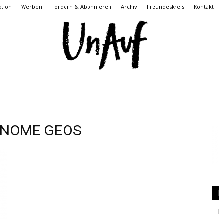
tion
Werben
Fördern & Abonnieren
Archiv
Freundeskreis
Kontakt
UnAuf
ONOME GEOS
ONLINE