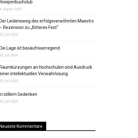
Kneipenbuchclub
4. August 2026
Der Leidensweg des erfolgsverwöhnten Maestro
– Rezension zu „Bitteres Fest“
30. Juli 2026
Die Lage ist besäufniserregend
30. Juli 2026
Raumkürzungen an Hochschulen sind Ausdruck
einer intellektuellen Verwahrlosung
29. Juli 2026
In stillem Gedenken
29. Juli 2026
Neueste Kommentare