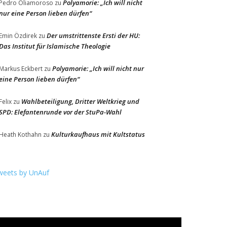
Polyamorie: „Ich will nicht
Pedro Oliamoroso
zu
nur eine Person lieben dürfen“
Der umstrittenste Ersti der HU:
Emin Özdirek
zu
Das Institut für Islamische Theologie
Polyamorie: „Ich will nicht nur
Markus Eckbert
zu
eine Person lieben dürfen“
Wahlbeteiligung, Dritter Weltkrieg und
Felix
zu
SPD: Elefantenrunde vor der StuPa-Wahl
Kulturkaufhaus mit Kultstatus
Heath Kothahn
zu
weets by UnAuf