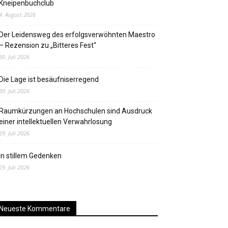
Kneipenbuchclub
4. August 2026
Der Leidensweg des erfolgsverwöhnten Maestro
– Rezension zu „Bitteres Fest“
30. Juli 2026
Die Lage ist besäufniserregend
30. Juli 2026
Raumkürzungen an Hochschulen sind Ausdruck
einer intellektuellen Verwahrlosung
29. Juli 2026
In stillem Gedenken
29. Juli 2026
Neueste Kommentare