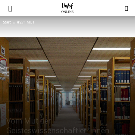
Start
#271 MUT
#271 MUT
Vom Mut der
Geisteswissenschaftler*innen