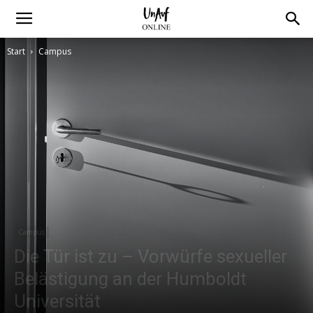
Start
Campus
Campus
Die Tür ist zu – Vorwürfe sexueller
Belästigung an der Humboldt
Universität