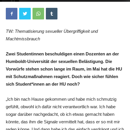
Von
Erwin Hitzler
,
Malin Kraus
und
Leonard Hennersdorf
-
0
29. Juli 2023
TW: Thematisierung sexueller Übergriffigkeit und
Machtmissbrauch
Zwei Studentinnen beschuldigen einen Dozenten an der
Humboldt-Universität der sexuellen Belästigung. Die
Vorwürfe stehen schon lange im Raum, im Mai hat die HU
mit Schutzmaßnahmen reagiert. Doch wie sicher fühlen
sich Student*innen an der HU noch?
„
Ich bin nach Hause gekommen und habe mich schmutzig
gefühlt, obwohl ich dafür nicht verantwortlich war. Ich habe
sogar darüber nachgedacht, ob ich etwas gemacht haben
könnte, das ihm die Signale vermittelt hat, dass er so mit mir
reden könne. Und dann habe ich das einfach verdrängt und ich