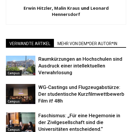
Erwin Hitzler
,
Malin Kraus
und
Leonard
Hennersdorf
VERWANDTE ARTIKEL
MEHR VON DEM*DER AUTOR*IN
Raumkürzungen an Hochschulen sind
Ausdruck einer intellektuellen
Verwahrlosung
Campus
WG-Castings und Flugzeugabstürze:
Der studentische Kurzfilmwettbewerb
Film it! 48h
Campus
Faschismus: „Für eine Hegemonie in
der Zivilgesellschaft sind die
Universitäten entscheidend.“
Campus