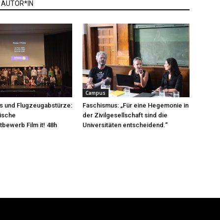
 AUTOR*IN
Campus
s und Flugzeugabstürze:
Faschismus: „Für eine Hegemonie in
ische
der Zivilgesellschaft sind die
tbewerb Film it! 48h
Universitäten entscheidend.“