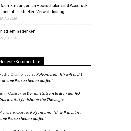
Raumkürzungen an Hochschulen sind Ausdruck
einer intellektuellen Verwahrlosung
29. Juli 2026
In stillem Gedenken
29. Juli 2026
Neueste Kommentare
Polyamorie: „Ich will nicht
Pedro Oliamoroso
zu
nur eine Person lieben dürfen“
Der umstrittenste Ersti der HU:
Emin Özdirek
zu
Das Institut für Islamische Theologie
Polyamorie: „Ich will nicht nur
Markus Eckbert
zu
eine Person lieben dürfen“