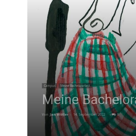
Campus
Meine Bachelorarbeit
Meine Bachelor
Von
Jan Wöller
-
14. September 2022
0