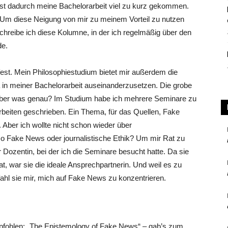
 ist dadurch meine Bachelorarbeit viel zu kurz gekommen.
n. Um diese Neigung von mir zu meinem Vorteil zu nutzen
schreibe ich diese Kolumne, in der ich regelmäßig über den
de.
fest. Mein Philosophiestudium bietet mir außerdem die
 in meiner Bachelorarbeit auseinanderzusetzen. Die grobe
Aber was genau? Im Studium habe ich mehrere Seminare zu
beiten geschrieben. Ein Thema, für das Quellen, Fake
 Aber ich wollte nicht schon wieder über
so Fake News oder journalistische Ethik? Um mir Rat zu
 Dozentin, bei der ich die Seminare besucht hatte. Da sie
, war sie die ideale Ansprechpartnerin. Und weil es zu
fahl sie mir, mich auf Fake News zu konzentrieren.
pfohlen: „The Epistemology of Fake News“ – gab’s zum