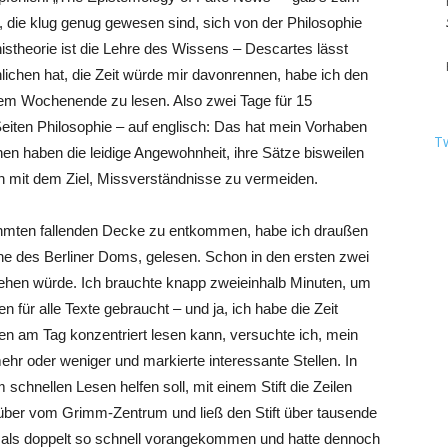
le, die klug genug gewesen sind, sich von der Philosophie
istheorie ist die Lehre des Wissens – Descartes lässt
chen hat, die Zeit würde mir davonrennen, habe ich den
nem Wochenende zu lesen. Also zwei Tage für 15
eiten Philosophie – auf englisch: Das hat mein Vorhaben
T
hen haben die leidige Angewohnheit, ihre Sätze bisweilen
ch mit dem Ziel, Missverständnisse zu vermeiden.
hmten fallenden Decke zu entkommen, habe ich draußen
ähe des Berliner Doms, gelesen. Schon in den ersten zwei
fgehen würde. Ich brauchte knapp zweieinhalb Minuten, um
en für alle Texte gebraucht – und ja, ich habe die Zeit
den am Tag konzentriert lesen kann, versuchte ich, mein
ehr oder weniger und markierte interessante Stellen. In
schnellen Lesen helfen soll, mit einem Stift die Zeilen
nüber vom Grimm-Zentrum und ließ den Stift über tausende
hr als doppelt so schnell vorangekommen und hatte dennoch