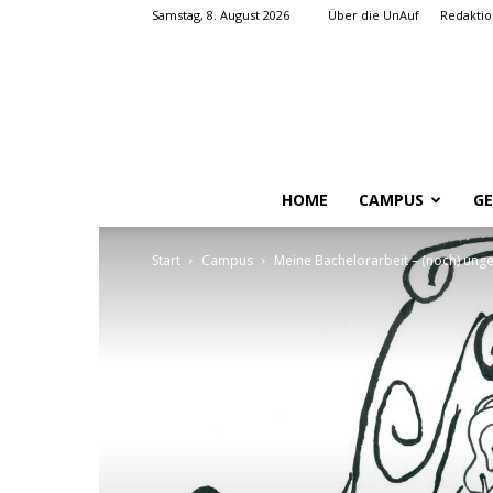
Samstag, 8. August 2026
Über die UnAuf
Redaktio
HOME
CAMPUS
GE
Start
Campus
Meine Bachelorarbeit – (noch) ung