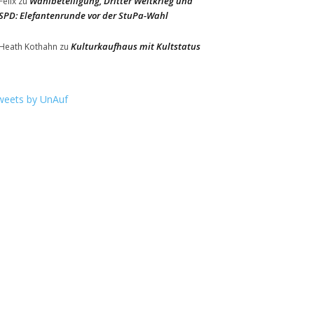
Wahlbeteiligung, Dritter Weltkrieg und
Felix
zu
SPD: Elefantenrunde vor der StuPa-Wahl
Kulturkaufhaus mit Kultstatus
Heath Kothahn
zu
weets by UnAuf