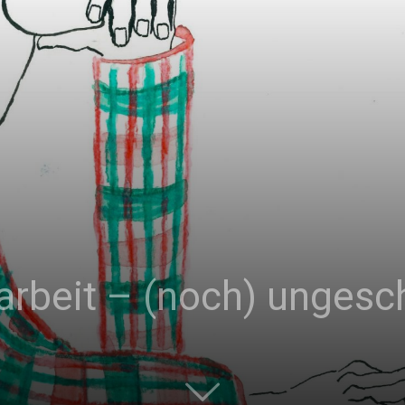
|
Studierendenzeitung
der
arbeit – (noch) ungesc
HU