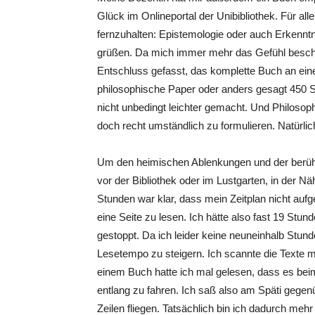
Glück im Onlineportal der Unibibliothek. Für al
fernzuhalten: Epistemologie oder auch Erkenntn
grüßen. Da mich immer mehr das Gefühl beschli
Entschluss gefasst, das komplette Buch an ei
philosophische Paper oder anders gesagt 450 S
nicht unbedingt leichter gemacht. Und Philosop
doch recht umständlich zu formulieren. Natürli
Um den heimischen Ablenkungen und der berü
vor der Bibliothek oder im Lustgarten, in der N
Stunden war klar, dass mein Zeitplan nicht au
eine Seite zu lesen. Ich hätte also fast 19 Stund
gestoppt. Da ich leider keine neuneinhalb Stun
Lesetempo zu steigern. Ich scannte die Texte m
einem Buch hatte ich mal gelesen, dass es beim 
entlang zu fahren. Ich saß also am Späti gege
Zeilen fliegen. Tatsächlich bin ich dadurch me