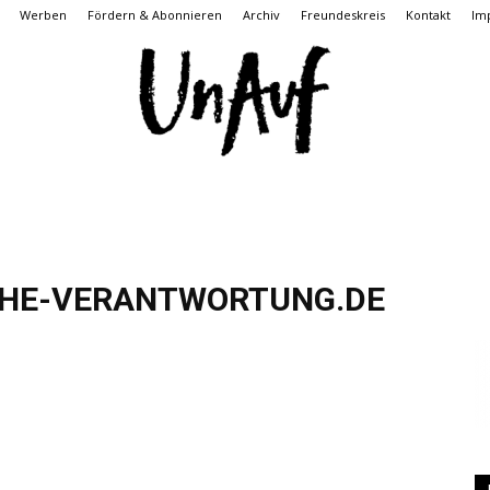
Werben
Fördern & Abonnieren
Archiv
Freundeskreis
Kontakt
Im
UnAuf
CHE-VERANTWORTUNG.DE
ONLINE