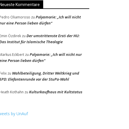
Neueste Kommentare
Polyamorie: „Ich will nicht
Pedro Oliamoroso
zu
nur eine Person lieben dürfen“
Der umstrittenste Ersti der HU:
Emin Özdirek
zu
Das Institut für Islamische Theologie
Polyamorie: „Ich will nicht nur
Markus Eckbert
zu
eine Person lieben dürfen“
Wahlbeteiligung, Dritter Weltkrieg und
Felix
zu
SPD: Elefantenrunde vor der StuPa-Wahl
Kulturkaufhaus mit Kultstatus
Heath Kothahn
zu
weets by UnAuf