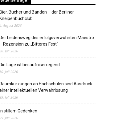
Neue Beiträge
Bier, Bücher und Banden – der Berliner
Kneipenbuchclub
4. August 2026
Der Leidensweg des erfolgsverwöhnten Maestro
– Rezension zu „Bitteres Fest“
30. Juli 2026
Die Lage ist besäufniserregend
30. Juli 2026
Raumkürzungen an Hochschulen sind Ausdruck
einer intellektuellen Verwahrlosung
29. Juli 2026
In stillem Gedenken
29. Juli 2026