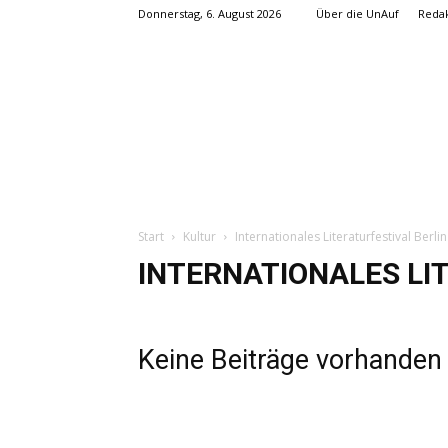
Donnerstag, 6. August 2026
Über die UnAuf
Redak
Start
Kultur
Internationales Literaturfestival Berlin
INTERNATIONALES LI
Keine Beiträge vorhanden