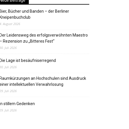
Neue Beiträge
Bier, Bücher und Banden – der Berliner
Kneipenbuchclub
4. August 2026
Der Leidensweg des erfolgsverwöhnten Maestro
– Rezension zu „Bitteres Fest“
30. Juli 2026
Die Lage ist besäufniserregend
30. Juli 2026
Raumkürzungen an Hochschulen sind Ausdruck
einer intellektuellen Verwahrlosung
29. Juli 2026
In stillem Gedenken
29. Juli 2026