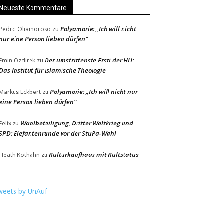
Neueste Kommentare
Polyamorie: „Ich will nicht
Pedro Oliamoroso
zu
nur eine Person lieben dürfen“
Der umstrittenste Ersti der HU:
Emin Özdirek
zu
Das Institut für Islamische Theologie
Polyamorie: „Ich will nicht nur
Markus Eckbert
zu
eine Person lieben dürfen“
Wahlbeteiligung, Dritter Weltkrieg und
Felix
zu
SPD: Elefantenrunde vor der StuPa-Wahl
Kulturkaufhaus mit Kultstatus
Heath Kothahn
zu
weets by UnAuf