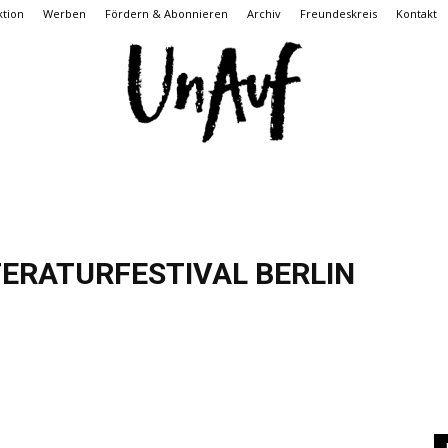
tion
Werben
Fördern & Abonnieren
Archiv
Freundeskreis
Kontakt
UnAuf
TERATURFESTIVAL BERLIN
ONLINE