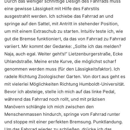
Durch das weniger schnittige Design des Fahrrads muss
eine gewisse Lässigkeit mit Hilfe des Fahrstils
ausgestrahlt werden. Ich schiebe das Fahrrad an und
springe auf den Sattel, mit Antritt in stehender Position,
um mit einem Extraschub zu starten. Intuitiv teste ich, wie
gut die Bremse funktioniert, da das von Fahrrad zu Fahrrad
variiert. Mir kommt der Gedanke: „Sollte ich das melden?
Naja, auch egal. Weiter geht’s!“ Lietzenburgerstraße, Ecke
Uhlandstraße. Meine erste Kurve, die möglichst scharf
genommen werden muss (für den Lässigkeitsfaktor). Ich
radele Richtung Zoologischer Garten. Von dort aus geht es
mit vielerlei Möglichkeiten Richtung Humboldt-Universität.
Bevor ich absteige, stelle ich mich auf das linke Pedal,
während das Fahrrad noch rollt, und mit präzisen
Manövern schlängle ich mich zwischen den
Menschenmassen hindurch, springe vom Fahrrad runter
und stoppe mit einer perfekten Bremsung. Punktlandung.
Um das Fahrrad wieder zu schließen, drücke ich das