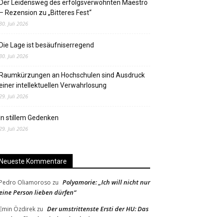
Der Leidensweg des erfolgsverwöhnten Maestro
– Rezension zu „Bitteres Fest“
30. Juli 2026
Die Lage ist besäufniserregend
30. Juli 2026
Raumkürzungen an Hochschulen sind Ausdruck
einer intellektuellen Verwahrlosung
29. Juli 2026
In stillem Gedenken
29. Juli 2026
Neueste Kommentare
Polyamorie: „Ich will nicht nur
Pedro Oliamoroso
zu
eine Person lieben dürfen“
Der umstrittenste Ersti der HU: Das
Emin Özdirek
zu