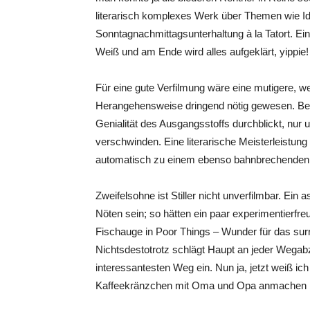
literarisch komplexes Werk über Themen wie Id
Sonntagnachmittagsunterhaltung à la Tatort. Ei
Weiß und am Ende wird alles aufgeklärt, yippie!
Für eine gute Verfilmung wäre eine mutigere, w
Herangehensweise dringend nötig gewesen. Beso
Genialität des Ausgangsstoffs durchblickt, nur
verschwinden. Eine literarische Meisterleistun
automatisch zu einem ebenso bahnbrechenden Fi
Zweifelsohne ist Stiller nicht unverfilmbar. Ein
Nöten sein; so hätten ein paar experimentierfr
Fischauge in Poor Things – Wunder für das sur
Nichtsdestotrotz schlägt Haupt an jeder Wegab
interessantesten Weg ein. Nun ja, jetzt weiß i
Kaffeekränzchen mit Oma und Opa anmachen 