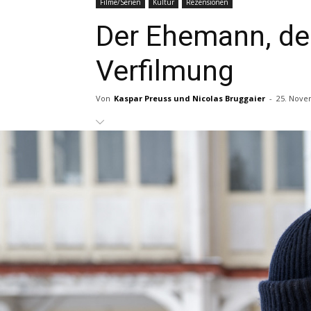
Filme/Serien
Kultur
Rezensionen
Der Ehemann, der
Verfilmung
Von
Kaspar Preuss und Nicolas Bruggaier
-
25. Nove