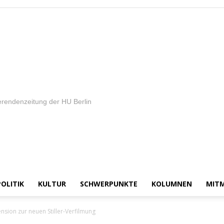
rendenzeitung der HU Berlin
POLITIK
KULTUR
SCHWERPUNKTE
KOLUMNEN
MIT
nsion zur neuen Stiller-Verfilmung