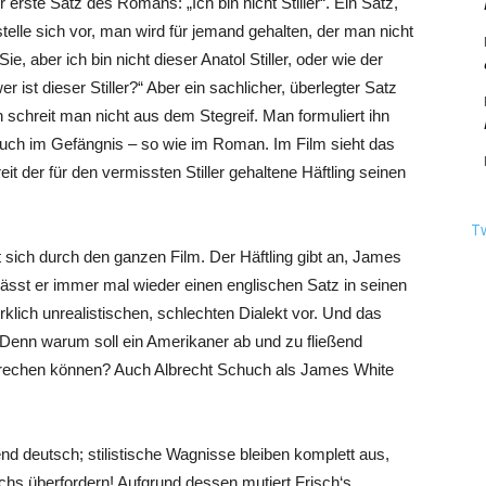
er erste Satz des Romans: „Ich bin nicht Stiller“. Ein Satz,
stelle sich vor, man wird für jemand gehalten, der man nicht
e, aber ich bin nicht dieser Anatol Stiller, oder wie der
 ist dieser Stiller?“ Aber ein sachlicher, überlegter Satz
Den schreit man nicht aus dem Stegreif. Man formuliert ihn
buch im Gefängnis – so wie im Roman. Im Film sieht das
t der für den vermissten Stiller gehaltene Häftling seinen
T
 sich durch den ganzen Film. Der Häftling gibt an, James
sst er immer mal wieder einen englischen Satz in seinen
klich unrealistischen, schlechten Dialekt vor. Und das
. Denn warum soll ein Amerikaner ab und zu fließend
prechen können? Auch Albrecht Schuch als James White
nd deutsch; stilistische Wagnisse bleiben komplett aus,
chs überfordern! Aufgrund dessen mutiert Frisch‘s