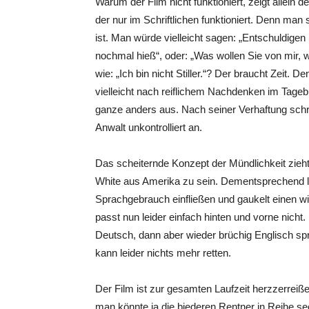
Warum der Film nicht funktioniert, zeigt allein d
der nur im Schriftlichen funktioniert. Denn man 
ist. Man würde vielleicht sagen: „Entschuldigen Si
nochmal hieß“, oder: „Was wollen Sie von mir, wer
wie: „Ich bin nicht Stiller.“? Der braucht Zeit. 
vielleicht nach reiflichem Nachdenken im Tage
ganze anders aus. Nach seiner Verhaftung schrei
Anwalt unkontrolliert an.
Das scheiternde Konzept der Mündlichkeit zieht
White aus Amerika zu sein. Dementsprechend lä
Sprachgebrauch einfließen und gaukelt einen wir
passt nun leider einfach hinten und vorne nicht
Deutsch, dann aber wieder brüchig Englisch s
kann leider nichts mehr retten.
Der Film ist zur gesamten Laufzeit herzzerreiße
man könnte ja die biederen Rentner in Reihe se