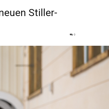
euen Stiller-
0