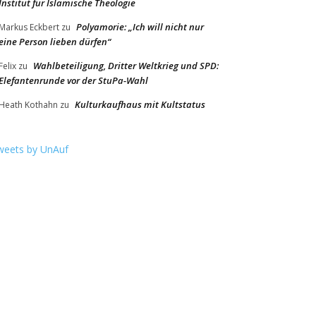
Institut für Islamische Theologie
Polyamorie: „Ich will nicht nur
Markus Eckbert
zu
eine Person lieben dürfen“
Wahlbeteiligung, Dritter Weltkrieg und SPD:
Felix
zu
Elefantenrunde vor der StuPa-Wahl
Kulturkaufhaus mit Kultstatus
Heath Kothahn
zu
weets by UnAuf