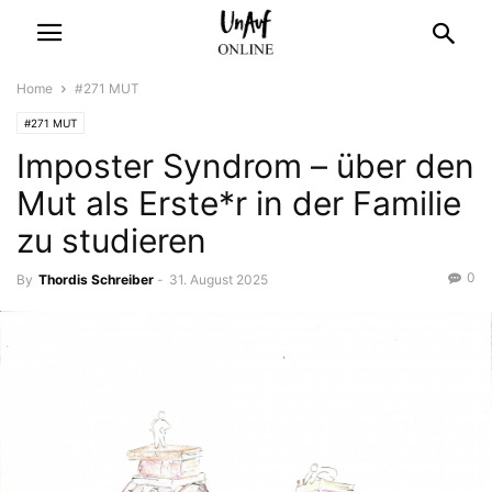
Home
#271 MUT
#271 MUT
Imposter Syndrom – über den
Mut als Erste*r in der Familie
zu studieren
0
By
Thordis Schreiber
-
31. August 2025