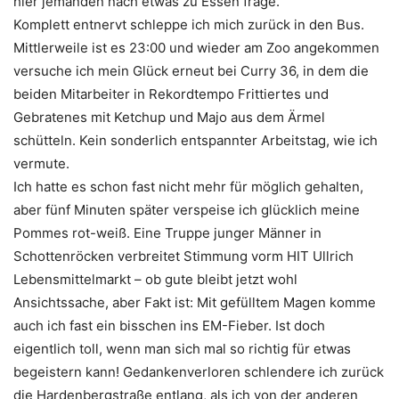
hier jemanden nach etwas zu Essen frage.
Komplett entnervt schleppe ich mich zurück in den Bus.
Mittlerweile ist es 23:00 und wieder am Zoo angekommen
versuche ich mein Glück erneut bei Curry 36, in dem die
beiden Mitarbeiter in Rekordtempo Frittiertes und
Gebratenes mit Ketchup und Majo aus dem Ärmel
schütteln. Kein sonderlich entspannter Arbeitstag, wie ich
vermute.
Ich hatte es schon fast nicht mehr für möglich gehalten,
aber fünf Minuten später verspeise ich glücklich meine
Pommes rot-weiß. Eine Truppe junger Männer in
Schottenröcken verbreitet Stimmung vorm HIT Ullrich
Lebensmittelmarkt – ob gute bleibt jetzt wohl
Ansichtssache, aber Fakt ist: Mit gefülltem Magen komme
auch ich fast ein bisschen ins EM-Fieber. Ist doch
eigentlich toll, wenn man sich mal so richtig für etwas
begeistern kann! Gedankenverloren schlendere ich zurück
die Hardenbergstraße entlang, als ich von der anderen