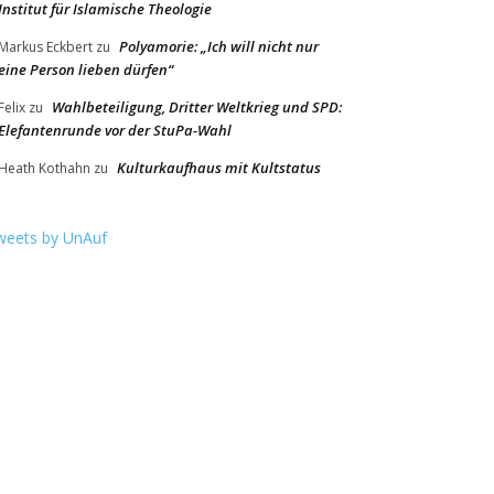
Institut für Islamische Theologie
Polyamorie: „Ich will nicht nur
Markus Eckbert
zu
eine Person lieben dürfen“
Wahlbeteiligung, Dritter Weltkrieg und SPD:
Felix
zu
Elefantenrunde vor der StuPa-Wahl
Kulturkaufhaus mit Kultstatus
Heath Kothahn
zu
weets by UnAuf