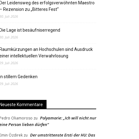
Der Leidensweg des erfolgsverwöhnten Maestro
– Rezension zu „Bitteres Fest“
30. Juli 2026
Die Lage ist besäufniserregend
30. Juli 2026
Raumkürzungen an Hochschulen sind Ausdruck
einer intellektuellen Verwahrlosung
29. Juli 2026
In stillem Gedenken
29. Juli 2026
Neueste Kommentare
Polyamorie: „Ich will nicht nur
Pedro Oliamoroso
zu
eine Person lieben dürfen“
Der umstrittenste Ersti der HU: Das
Emin Özdirek
zu