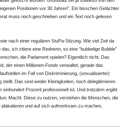
eder gelöscht worden. Grünboldt sei ja sowieso von den
eigenen Positionen vor 30 Jahren”. Ein bisschen Gelächter
ferat muss noch geschrieben und ein Text noch gelesen
ie nach einer regulären StuPa-Sitzung. Wie viel Zeit da
 das, ich zitiere eine Rednerin, so eine “bubbelige Bubble”
Menschen, die Parlament spielen? Eigentlich nicht. Das
it, der einen Millionen-Fonds verwaltet, gerade das
aufstellen im Fall von Diskriminierung, (sexualisierter)
tellt. Das sind weder Kleinigkeiten, noch delegitimieren
einhundert Prozent professionell ist. Und trotzdem ergibt
tun: Macht. Diese zu nutzen, verstehen die Menschen, die
u plakatieren und auf sich aufmerksam zu machen,