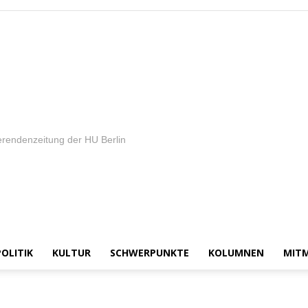
rendenzeitung der HU Berlin
POLITIK
KULTUR
SCHWERPUNKTE
KOLUMNEN
MIT