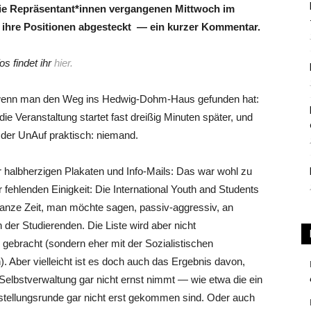
 die Repräsentant*innen vergangenen Mittwoch im
re Positionen abgesteckt — ein kurzer Kommentar.
os findet ihr
hier.
 wenn man den Weg ins Hedwig-Dohm-Haus gefunden hat:
die Veranstaltung startet fast dreißig Minuten später, und
der UnAuf praktisch: niemand.
er halbherzigen Plakaten und Info-Mails: Das war wohl zu
 fehlenden Einigkeit: Die International Youth and Students
 ganze Zeit, man möchte sagen, passiv-aggressiv, an
der Studierenden. Die Liste wird aber nicht
gebracht (sondern eher mit der Sozialistischen
n). Aber vielleicht ist es doch auch das Ergebnis davon,
elbstverwaltung gar nicht ernst nimmt — wie etwa die ein
orstellungsrunde gar nicht erst gekommen sind. Oder auch