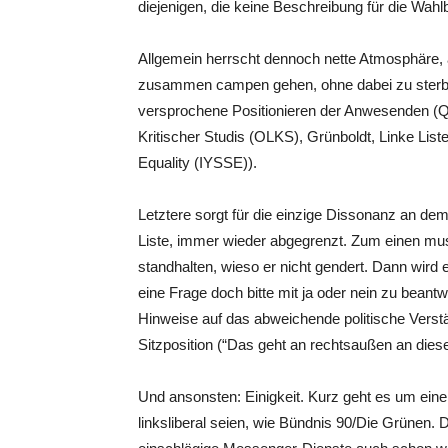
diejenigen, die keine Beschreibung für die Wahl
Allgemein herrscht dennoch nette Atmosphäre, 
zusammen campen gehen, ohne dabei zu sterbe
versprochene Positionieren der Anwesenden (Qu
Kritischer Studis (OLKS), Grünboldt, Linke Liste
Equality (IYSSE)).
Letztere sorgt für die einzige Dissonanz an de
Liste, immer wieder abgegrenzt. Zum einen mus
standhalten, wieso er nicht gendert. Dann wir
eine Frage doch bitte mit ja oder nein zu beant
Hinweise auf das abweichende politische Verstä
Sitzposition (“Das geht an rechtsaußen an dies
Und ansonsten: Einigkeit. Kurz geht es um eine
linksliberal seien, wie Bündnis 90/Die Grünen. 