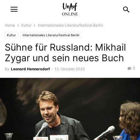
Home
Kultur
Internationales Literaturfestival Berlin
Kultur
Internationales Literaturfestival Berlin
Sühne für Russland: Mikhail
Zygar und sein neues Buch
0
By
Leonard Hennersdorf
-
13. Oktober 2023