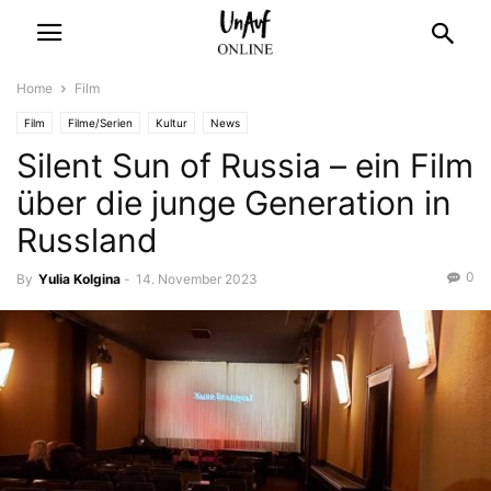
Home
Film
Film
Filme/Serien
Kultur
News
Silent Sun of Russia – ein Film
über die junge Generation in
Russland
0
By
Yulia Kolgina
-
14. November 2023