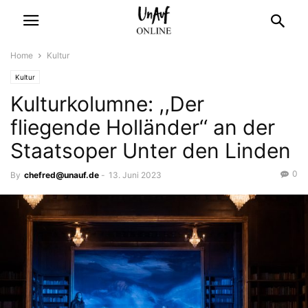
Home
Kultur
Kultur
Kulturkolumne: ,,Der
fliegende Holländer‘‘ an der
Staatsoper Unter den Linden
0
By
chefred@unauf.de
-
13. Juni 2023