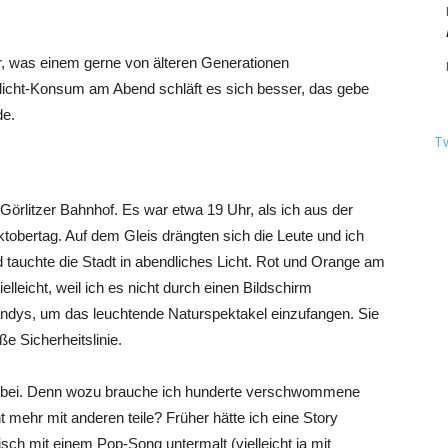
, was einem gerne von älteren Generationen
icht-Konsum am Abend schläft es sich besser, das gebe
de.
T
 Görlitzer Bahnhof. Es war etwa 19 Uhr, als ich aus der
ktobertag. Auf dem Gleis drängten sich die Leute und ich
 tauchte die Stadt in abendliches Licht. Rot und Orange am
lleicht, weil ich es nicht durch einen Bildschirm
andys, um das leuchtende Naturspektakel einzufangen. Sie
ße Sicherheitslinie.
vorbei. Denn wozu brauche ich hunderte verschwommene
t mehr mit anderen teile? Früher hätte ich eine Story
ch mit einem Pop-Song untermalt (vielleicht ja mit