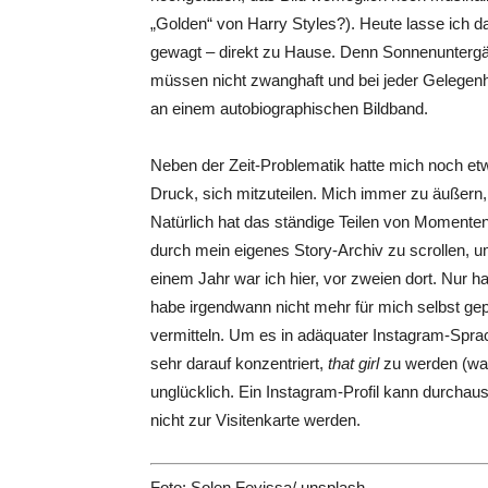
„Golden“ von Harry Styles?). Heute lasse ich 
gewagt – direkt zu Hause. Denn Sonnenuntergä
müssen nicht zwanghaft und bei jeder Gelegenh
an einem autobiographischen Bildband.
Neben der Zeit-Problematik hatte mich noch et
Druck, sich mitzuteilen. Mich immer zu äußern
Natürlich hat das ständige Teilen von Moment
durch mein eigenes Story-Archiv zu scrollen, 
einem Jahr war ich hier, vor zweien dort. Nur
habe irgendwann nicht mehr für mich selbst gep
vermitteln. Um es in adäquater Instagram-Sprac
sehr darauf konzentriert,
that girl
zu werden (wa
unglücklich. Ein Instagram-Profil kann durchaus
nicht zur Visitenkarte werden.
Foto: Solen Feyissa/ unsplash