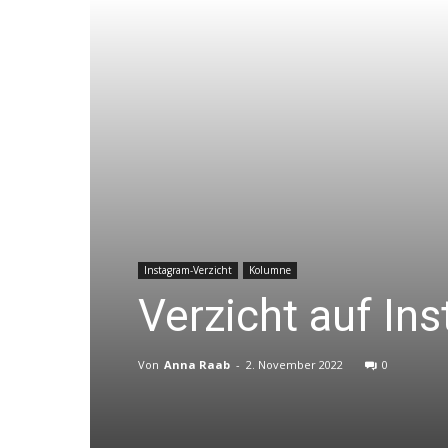
Instagram-Verzicht
Kolumne
Verzicht auf In
Von
Anna Raab
-
2. November 2022
0