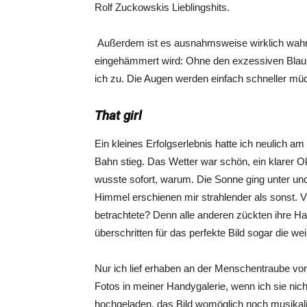
Rolf Zuckowskis Lieblingshits.
Außerdem ist es ausnahmsweise wirklich wahr
eingehämmert wird: Ohne den exzessiven Blaul
ich zu. Die Augen werden einfach schneller mü
That girl
Ein kleines Erfolgserlebnis hatte ich neulich am
Bahn stieg. Das Wetter war schön, ein klarer O
wusste sofort, warum. Die Sonne ging unter und
Himmel erschienen mir strahlender als sonst. Vie
betrachtete? Denn alle anderen zückten ihre H
überschritten für das perfekte Bild sogar die wei
Nur ich lief erhaben an der Menschentraube 
Fotos in meiner Handygalerie, wenn ich sie nich
hochgeladen, das Bild womöglich noch musikalis