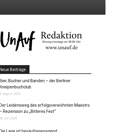
Neue Beiträge
Bier, Bücher und Banden – der Berliner
Kneipenbuchclub
4. August 2026
Der Leidensweg des erfolgsverwöhnten Maestro
– Rezension zu „Bitteres Fest“
30. Juli 2026
Die Lage ist besäufniserregend