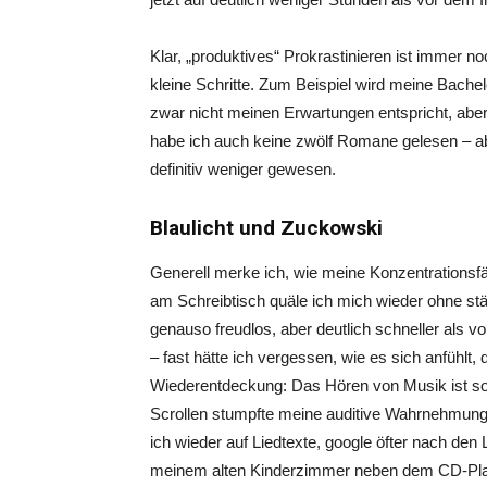
Klar, „produktives“ Prokrastinieren ist immer n
kleine Schritte. Zum Beispiel wird meine Bachel
zwar nicht meinen Erwartungen entspricht, abe
habe ich auch keine zwölf Romane gelesen – a
definitiv weniger gewesen.
Blaulicht und Zuckowski
Generell merke ich, wie meine Konzentrationsfä
am Schreibtisch quäle ich mich wieder ohne st
genauso freudlos, aber deutlich schneller als 
– fast hätte ich vergessen, wie es sich anfühlt,
Wiederentdeckung: Das Hören von Musik ist so 
Scrollen stumpfte meine auditive Wahrnehmung ab
ich wieder auf Liedtexte, google öfter nach den 
meinem alten Kinderzimmer neben dem CD-Playe