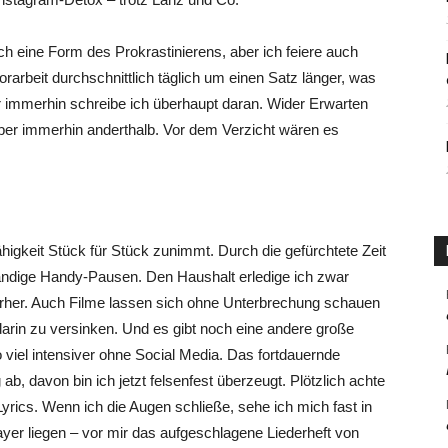
och eine Form des Prokrastinierens, aber ich feiere auch
orarbeit durchschnittlich täglich um einen Satz länger, was
r immerhin schreibe ich überhaupt daran. Wider Erwarten
ber immerhin anderthalb. Vor dem Verzicht wären es
higkeit Stück für Stück zunimmt. Durch die gefürchtete Zeit
ändige Handy-Pausen. Den Haushalt erledige ich zwar
vorher. Auch Filme lassen sich ohne Unterbrechung schauen
 darin zu versinken. Und es gibt noch eine andere große
viel intensiver ohne Social Media. Das fortdauernde
, davon bin ich jetzt felsenfest überzeugt. Plötzlich achte
Lyrics. Wenn ich die Augen schließe, sehe ich mich fast in
r liegen – vor mir das aufgeschlagene Liederheft von