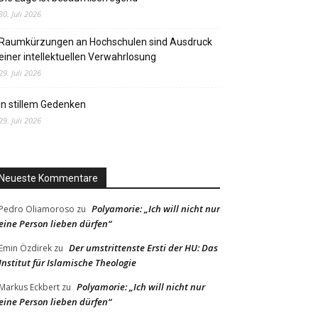
30. Juli 2026
Raumkürzungen an Hochschulen sind Ausdruck
einer intellektuellen Verwahrlosung
29. Juli 2026
In stillem Gedenken
29. Juli 2026
Neueste Kommentare
Polyamorie: „Ich will nicht nur
Pedro Oliamoroso
zu
eine Person lieben dürfen“
Der umstrittenste Ersti der HU: Das
Emin Özdirek
zu
Institut für Islamische Theologie
Polyamorie: „Ich will nicht nur
Markus Eckbert
zu
eine Person lieben dürfen“