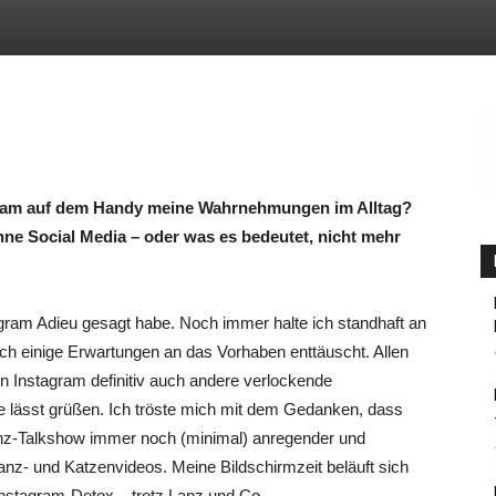
HU
Berlin
agram auf dem Handy meine Wahrnehmungen im Alltag?
ne Social Media – oder was es bedeutet, nicht mehr
agram Adieu gesagt habe. Noch immer halte ich standhaft an
ch einige Erwartungen an das Vorhaben enttäuscht. Allen
en Instagram definitiv auch andere verlockende
be lässt grüßen. Ich tröste mich mit dem Gedanken, dass
z-Talkshow immer noch (minimal) anregender und
Tanz- und Katzenvideos. Meine Bildschirmzeit beläuft sich
 Instagram-Detox – trotz Lanz und Co.