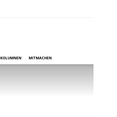
Mail
zugeschickt.
KOLUMNEN
MITMACHEN