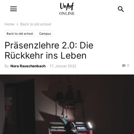
Home
Back to old school
Back to old school
Campus
Präsenzlehre 2.0: Die
Rückkehr ins Leben
0
By
Nora Rauschenbach
-
17. Januar 2022