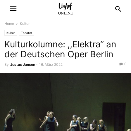
Home
Kultur
Kultur
Theater
Kulturkolumne: ,,Elektra‘‘ an
der Deutschen Oper Berlin
0
By
Justus Jansen
-
16. März 2022