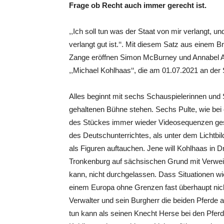
Frage ob Recht auch immer gerecht ist.
,,Ich soll tun was der Staat von mir verlangt, u
verlangt gut ist.‘‘. Mit diesem Satz aus einem B
Zange eröffnen Simon McBurney und Annabel Ar
,,Michael Kohlhaas‘‘, die am 01.07.2021 an der
Alles beginnt mit sechs Schauspielerinnen und S
gehaltenen Bühne stehen. Sechs Pulte, wie bei
des Stückes immer wieder Videosequenzen gestr
des Deutschunterrichtes, als unter dem Lichtbi
als Figuren auftauchen. Jene will Kohlhaas in
Tronkenburg auf sächsischen Grund mit Verweis
kann, nicht durchgelassen. Dass Situationen wie d
einem Europa ohne Grenzen fast überhaupt nich
Verwalter und sein Burgherr die beiden Pferde 
tun kann als seinen Knecht Herse bei den Pferd