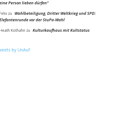
eine Person lieben dürfen“
Wahlbeteiligung, Dritter Weltkrieg und SPD:
Felix
zu
Elefantenrunde vor der StuPa-Wahl
Kulturkaufhaus mit Kultstatus
Heath Kothahn
zu
weets by UnAuf