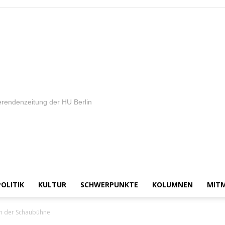
rendenzeitung der HU Berlin
POLITIK
KULTUR
SCHWERPUNKTE
KOLUMNEN
MIT
an der Schaubühne