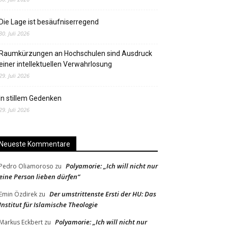
Die Lage ist besäufniserregend
30. Juli 2026
Raumkürzungen an Hochschulen sind Ausdruck
einer intellektuellen Verwahrlosung
29. Juli 2026
In stillem Gedenken
29. Juli 2026
Neueste Kommentare
Polyamorie: „Ich will nicht nur
Pedro Oliamoroso
zu
eine Person lieben dürfen“
Der umstrittenste Ersti der HU: Das
Emin Özdirek
zu
Institut für Islamische Theologie
Polyamorie: „Ich will nicht nur
Markus Eckbert
zu