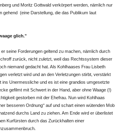
nberg und Moritz Gottwald verkörpert werden, nämlich nur
n gehend (eine Darstellung, die das Publikum laut
aage glich.‘‘
er seine Forderungen geltend zu machen, nämlich durch
hroff zurück, nicht zuletzt, weil das Rechtssystem dieser
g noch niemand gedacht hat. Als Kohlhaases Frau Lisbeth
n verletzt wird und an den Verletzungen stirbt, verstärkt
t ins Unermessliche und es ist eine grandios umgesetzte
ecke gefilmt mit Schwert in der Hand, aber ohne Waage (!)
echtigkeit gestorben mit der Ehefrau. Nun wird Kohlhaas
 einer besseren Ordnung‘‘ auf und schart einen wütenden Mob
chatzend durchs Land zu ziehen. Am Ende wird er überlistet
chen Kurfürsten durch das Zurückhalten einer
enzusammenbruch.