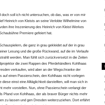
nd doch soll ich nicht untersuchen, ob das, was er von mir
rief Heinrich von Kleists an seine Verlobte Wilhelmine von
den ihre Inszenierung des Heinrich von Kleist-Werkes
 Schaubühne Premiere gefeiert hat.
chauspielern, die ganz in grau gekleidet auf der in grau
 einer Lesung und die große Rückwand, auf die im Verlaufe
ahlt werden. Man fühlt sich zurückversetzt in die Zeiten
ldprojektor die zwei Rappen des Pferdehändlers Kohlhaas
 Dresden verkaufen, wird aber an der Wegschranke der
 auf einen Passierschein, den Kohlhaas nicht vorlegen
iese einst eine Alltäglichkeit darstellten, will man sich in
t mehr vorstellen. Nun, ohne Passierschein verlangt der
als Pfand von Kohlhaas, der als braver Bürger nichts mehr
en zu lassen und gen Dresden weiterzuziehen. Dort erfährt