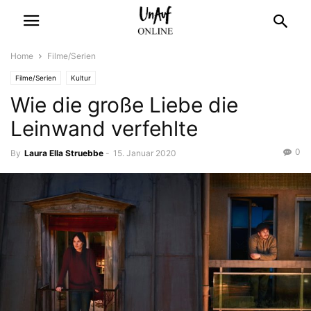
Home
Filme/Serien
Filme/Serien
Kultur
Wie die große Liebe die
Leinwand verfehlte
0
By
Laura Ella Struebbe
-
15. Januar 2020