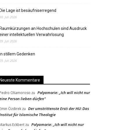
Die Lage ist besäufniserregend
30. Juli 2026
Raumkürzungen an Hochschulen sind Ausdruck
einer intellektuellen Verwahrlosung
29. Juli 2026
In stillem Gedenken
29. Juli 2026
Neueste Kommentare
Polyamorie: „Ich will nicht nur
Pedro Oliamoroso
zu
eine Person lieben dürfen“
Der umstrittenste Ersti der HU: Das
Emin Özdirek
zu
Institut für Islamische Theologie
Polyamorie: „Ich will nicht nur
Markus Eckbert
zu