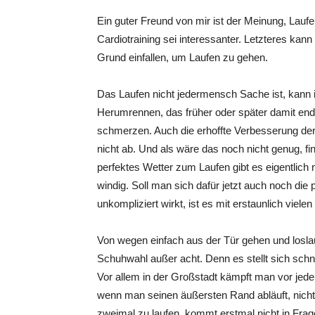
Ein guter Freund von mir ist der Meinung, Laufe
Cardiotraining sei interessanter. Letzteres kann 
Grund einfallen, um Laufen zu gehen.
Das Laufen nicht jedermensch Sache ist, kann 
Herumrennen, das früher oder später damit end
schmerzen. Auch die erhoffte Verbesserung der 
nicht ab. Und als wäre das noch nicht genug, fi
perfektes Wetter zum Laufen gibt es eigentlich n
windig. Soll man sich dafür jetzt auch noch di
unkompliziert wirkt, ist es mit erstaunlich vie
Von wegen einfach aus der Tür gehen und loslau
Schuhwahl außer acht. Denn es stellt sich schn
Vor allem in der Großstadt kämpft man vor jede
wenn man seinen äußersten Rand abläuft, nicht
zweimal zu laufen, kommt erstmal nicht in Frage