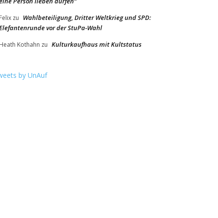
eine Person lieben dürfen“
Wahlbeteiligung, Dritter Weltkrieg und SPD:
Felix
zu
Elefantenrunde vor der StuPa-Wahl
Kulturkaufhaus mit Kultstatus
Heath Kothahn
zu
weets by UnAuf