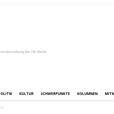
rendenzeitung der HU Berlin
POLITIK
KULTUR
SCHWERPUNKTE
KOLUMNEN
MIT
löd