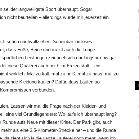
n sei der langweiligste Sport überhaupt. Sogar
ich nicht beurteilen – allerdings würde mir jederzeit ein
ich schon nachvollziehen. Scheinbar zielloses
et, dass Füße, Beine und meist auch die Lunge
sportlichen Leistungen zeichnet sich nur langsam bis gar
ndet diese Quälerei auch noch im Freien statt – ein
icht wirklich. Mal zu kalt, mal zu heiß, mal zu nass, mal zu
e passende Kleidung kaufen? Dafür, dass Laufen so
len Kompromissen verbunden.
fen. Lassen wir mal die Frage nach der Kleider- und
ell eine viel Grundlegendere: Wo laufe ich überhaupt lang?
r Runde aufs Neue mit dieser Krise. Der Park gibt, auch
 mehr als eine 3,5-Kilometer-Strecke her – und die Runde
, da zieht sich ja die ganze Lauferei noch mehr, wenn ich