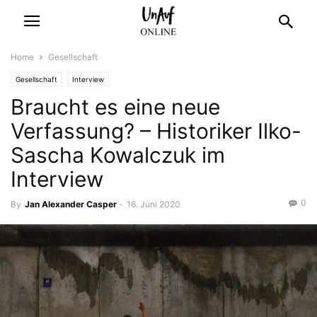
Home
Gesellschaft
Gesellschaft
Interview
Braucht es eine neue
Verfassung? – Historiker Ilko-
Sascha Kowalczuk im
Interview
0
By
Jan Alexander Casper
-
16. Juni 2020