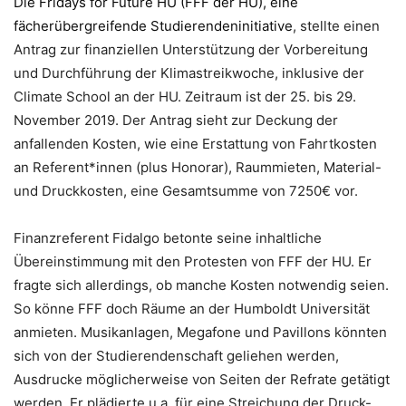
Die Fridays for Future HU (FFF der HU), eine
fächerübergreifende Studierendeninitiative
, stellte einen
Antrag zur finanziellen Unterstützung der Vorbereitung
und Durchführung der Klimastreikwoche, inklusive der
Climate School an der HU. Zeitraum ist der 25. bis 29.
November 2019. Der Antrag sieht zur Deckung der
anfallenden Kosten, wie eine Erstattung von Fahrtkosten
an Referent*innen (plus Honorar), Raummieten, Material-
und Druckkosten, eine Gesamtsumme von 7250€ vor.
Finanzreferent Fidalgo betonte seine inhaltliche
Übereinstimmung mit den Protesten von FFF der HU. Er
fragte sich allerdings, ob manche Kosten notwendig seien.
So könne FFF doch Räume an der Humboldt Universität
anmieten. Musikanlagen, Megafone und Pavillons könnten
sich von der Studierendenschaft geliehen werden,
Ausdrucke möglicherweise von Seiten der Refrate getätigt
werden. Er plädierte u.a. für eine Streichung der Druck-