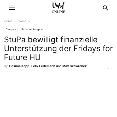
Home
Campus
Campus
Parlamentsreport
StuPa bewilligt finanzielle
Unterstützung der Fridays for
Future HU
By
Cosima Kopp, Felix Ferlemann und Max Skowronek
-
0
15. November 2019