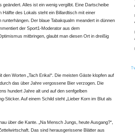
s geändert. Alles ist ein wenig vergilbt. Eine Dartscheibe
älfte des Lokals steht ein Billardtisch mit einer
n runterhängen. Der blaue Tabakqualm meandert in dünnen
mentiert der Sport1-Moderator aus dem
ptimismus mitbringen, glaubt man diesen Ort in dreißig
T
mit den Worten „Tach Erika!“. Die meisten Gäste klopfen auf
 durch das über Jahre vergossene Bier verzogen. Die
s hundert Jahre alt und auf den senfgelben
-Sticker. Auf einem Schild steht „Lieber Korn im Blut als
enau über die Kante. „Na Mensch Jungs, heute Ausgang?“,
e Zettelwirtschaft. Das sind herausgerissene Blätter aus