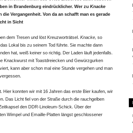
rben in Brandenburg eindrücklicher. Wer zu
Knacke
n die Vergangenheit. Von da an schafft man es gerade
cht in Sicht
eben dem Tresen und löst Kreuzworträtsel.
Knacke,
so
das Lokal bis zu seinem Tod führte. Sie machte dann
den hat, weiß keiner so richtig. Der Laden läuft jedenfalls.
eine Knackwurst mit Toastdreiecken und Gewürzgurken
rviert, kann aber schon mal eine Stunde vergehen und man
r vergessen.
 Hier konnten wir mit 16 Jahren das erste Bier kaufen, wir
. Das Licht fiel von der Straße durch die rauchgelben
 Zeitkapsel den DDR-Linoleum-Schick. Über der
ten Wimpel und Emaille-Platten längst geschlossener