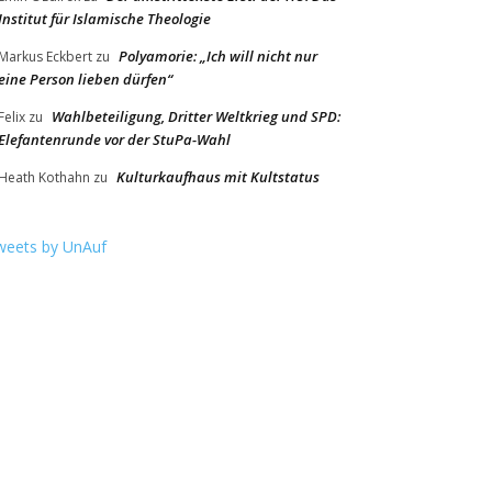
Institut für Islamische Theologie
Polyamorie: „Ich will nicht nur
Markus Eckbert
zu
eine Person lieben dürfen“
Wahlbeteiligung, Dritter Weltkrieg und SPD:
Felix
zu
Elefantenrunde vor der StuPa-Wahl
Kulturkaufhaus mit Kultstatus
Heath Kothahn
zu
weets by UnAuf