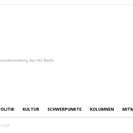
rendenzeitung der HU Berlin
POLITIK
KULTUR
SCHWERPUNKTE
KOLUMNEN
MIT
m Kopf