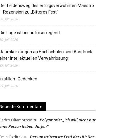
Der Leidensweg des erfolgsverwöhnten Maestro
– Rezension zu „Bitteres Fest“
30. Juli 2026
Die Lage ist besäufniserregend
30. Juli 2026
Raumkürzungen an Hochschulen sind Ausdruck
einer intellektuellen Verwahrlosung
29. Juli 2026
In stillem Gedenken
29. Juli 2026
Neueste Kommentare
Polyamorie: „Ich will nicht nur
Pedro Oliamoroso
zu
eine Person lieben dürfen“
Der umstrittenste Ersti der HU: Das
Emin Özdirek
zu