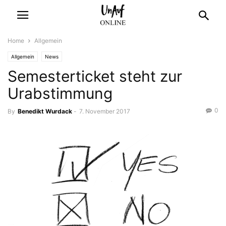
Home
Allgemein
Allgemein
News
Semesterticket steht zur
Urabstimmung
0
By
Benedikt Wurdack
-
7. November 2017